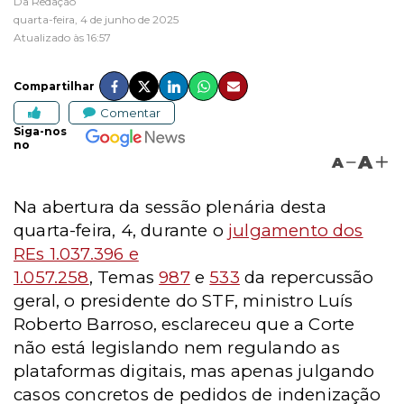
Da Redação
quarta-feira, 4 de junho de 2025
Atualizado às 16:57
Compartilhar
Comentar
Siga-nos
no
A
A
Na abertura da sessão plenária desta
quarta-feira, 4, durante o
julgamento dos
REs 1.037.396 e
1.057.258
, Temas
987
e
533
da repercussão
geral, o presidente do STF, ministro Luís
Roberto Barroso, esclareceu que a Corte
não está legislando nem regulando as
plataformas digitais, mas apenas julgando
casos concretos de pedidos de indenização