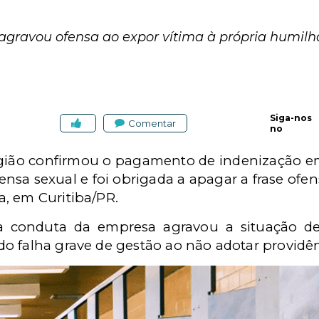
gravou ofensa ao expor vítima à própria humilh
Siga-nos
Comentar
no
egião confirmou o pagamento de indenização em
ensa sexual e foi obrigada a apagar a frase of
, em Curitiba/PR.
 conduta da empresa agravou a situação de v
o falha grave de gestão ao não adotar providên