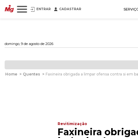
ENTRAR
CADASTRAR
SERVIÇ
domingo, 9 de agosto de 2026
Home
>
Quentes
>
Faxineira obrigada a limpar ofensa contra si em b
Revitimização
Faxineira obriga