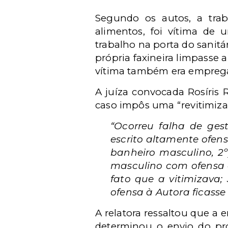
Segundo os autos, a tra
alimentos, foi vítima de
trabalho na porta do sanitá
própria faxineira limpasse
vítima também era emprega
A juíza convocada Rosíris 
caso impôs uma “revitimiza
“Ocorreu falha de ges
escrito altamente ofens
banheiro masculino, 2º)
masculino com ofensa d
fato que a vitimizava
ofensa à Autora ficass
A relatora ressaltou que a
determinou o envio do p