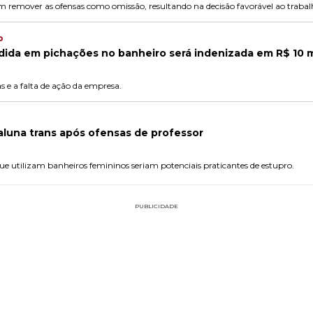
 remover as ofensas como omissão, resultando na decisão favorável ao trabal
o
dida em pichações no banheiro será indenizada em R$ 10 m
s e a falta de ação da empresa.
aluna trans após ofensas de professor
e utilizam banheiros femininos seriam potenciais praticantes de estupro.
PUBLICIDADE