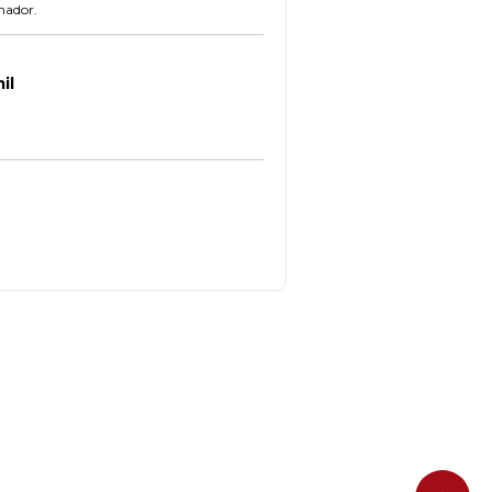
hador.
il