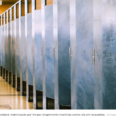
receberá indenização por limpar xingamento machista contra ela em atacadista.
(Image