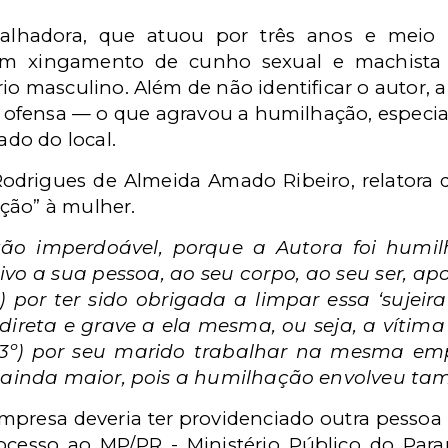
balhadora, que atuou por três anos e meio 
 um xingamento de cunho sexual e machista
rio masculino. Além de não identificar o autor
 a ofensa — o que agravou a humilhação, espec
do do local.
Rodrigues de Almeida Amado Ribeiro, relatora
ção” à mulher.
tão imperdoável, porque a Autora foi humilh
ivo a sua pessoa, ao seu corpo, ao seu ser, a
 por ter sido obrigada a limpar essa ‘sujeira
ireta e grave a ela mesma, ou seja, a vítim
; 3º) por seu marido trabalhar na mesma e
e ainda maior, pois a humilhação envolveu ta
 empresa deveria ter providenciado outra pess
rocesso ao
MP/PR -
Ministério Público do Para