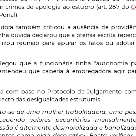
r crimes de apologia ao estupro (art. 287 do
C
Penal).
dora também criticou a ausência de providên
ha ouvida declarou que a ofensa escrita reperc
lizou reunião para apurar os fatos ou adota
alegou que a funcionária tinha “autonomia p
tendeu que caberia à empregadora agir par
da com base no Protocolo de Julgamento com
acto das desigualdades estruturais.
rata-se de uma mulher trabalhadora, uma pes
cebendo valores pecuniários mensalmente
issão é altamente desmoralizada e banalizad
tes como algo desprezível. Basta verificar 