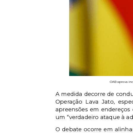
OAB aprova incl
A medida decorre de condu
Operação Lava Jato, esp
apreensões em endereços d
um “verdadeiro ataque à ad
O debate ocorre em alinh