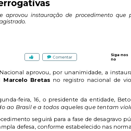
errogativas
e aprovou instauração de procedimento que 
agistrado.
Siga-nos
Comentar
no
acional aprovou, por unanimidade, a instau
al
Marcelo Bretas
no registro nacional de vio
unda-feira, 16, o presidente da entidade, Bet
 ao Brasil e a todos aqueles que tentam viola
ocedimento seguirá para a fase de desagravo pú
à ampla defesa, conforme estabelecido nas norm