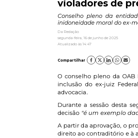
violadores de pr
Conselho pleno da entidad
inidoneidade moral do ex-m
Da Redação
segunda-feira, 16 de junho de 2025
Atualizado às 14:47
Compartilhar
O conselho pleno da OAB N
inclusão do ex-juiz Feder
advocacia.
Durante a sessão desta seg
decisão
"é um exemplo dado
A partir da aprovação, o pr
direito ao contraditório e 