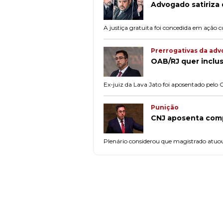
Advogado satiriza
A justiça gratuita foi concedida em ação c
Prerrogativas da adv
OAB/RJ quer inclus
Ex-juiz da Lava Jato foi aposentado pelo C
Punição
CNJ aposenta comp
Plenário considerou que magistrado atuo