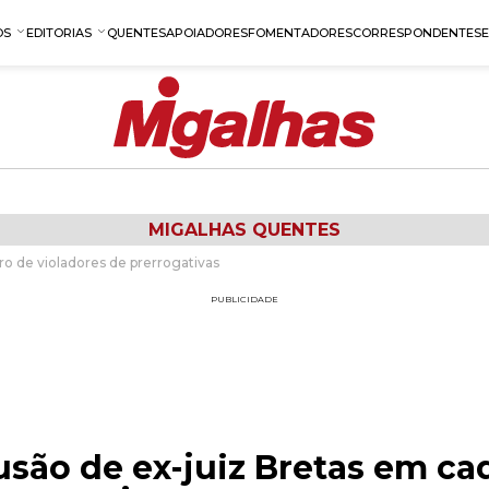
OS
EDITORIAS
QUENTES
APOIADORES
FOMENTADORES
CORRESPONDENTES
MIGALHAS QUENTES
ro de violadores de prerrogativas
PUBLICIDADE
são de ex-juiz Bretas em ca