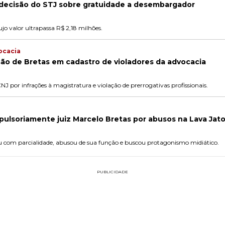
 decisão do STJ sobre gratuidade a desembargador
ujo valor ultrapassa R$ 2,18 milhões.
ocacia
ão de Bretas em cadastro de violadores da advocacia
NJ por infrações à magistratura e violação de prerrogativas profissionais.
ulsoriamente juiz Marcelo Bretas por abusos na Lava Jat
u com parcialidade, abusou de sua função e buscou protagonismo midiático.
PUBLICIDADE