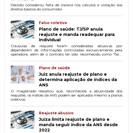
Decisão considerou falta de clareza nos cálculos e violação aos
direitos básicos do consumidor.
Falso coletivo
Plano de saúde: TJ/SP anula
reajuste e manda readequar para
individual
Cláusulas de reajuste foram consideradas abusivas por
dependerem de informações controladas exclusivamente pela
operadora, além de o contrato ter sido reconhecido como "falso
coletivo" e submetido às normas da ANS para planos individuais.
Plano de saúde
Juiz anula reajuste de plano e
determina aplicação de índices da
ANS
O magistrado ressaltou que, reconhecida a abusividade dos
reajustes, os índices da ANS podem ser aplicados mesmo a planos
coletivos.
Reajuste abusivo
Juíza limita reajuste de plano e
manda seguir índice da ANS desde
2022