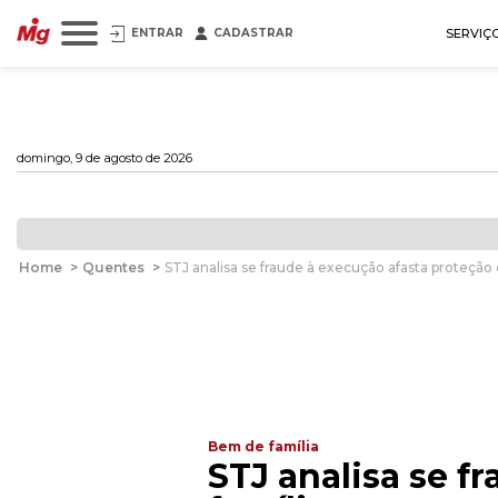
ENTRAR
CADASTRAR
SERVIÇ
domingo, 9 de agosto de 2026
Home
>
Quentes
>
STJ analisa se fraude à execução afasta proteção
Bem de família
STJ analisa se f