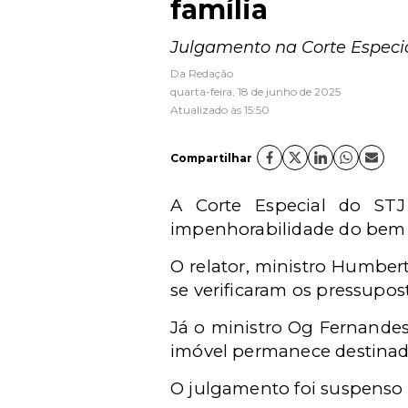
família
Julgamento na Corte Especial
Da Redação
quarta-feira, 18 de junho de 2025
Atualizado às 15:50
Compartilhar
A Corte Especial do STJ
impenhorabilidade do bem d
O relator, ministro Humber
se verificaram os pressupos
Já o ministro Og Fernandes
imóvel permanece destinado
O julgamento foi suspenso 