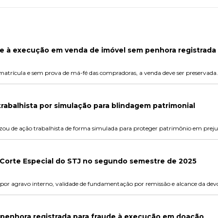
de à execução em venda de imóvel sem penhora registrada
 matrícula e sem prova de má-fé das compradoras, a venda deve ser preservada.
rabalhista por simulação para blindagem patrimonial
zou de ação trabalhista de forma simulada para proteger patrimônio em prejuí
a Corte Especial do STJ no segundo semestre de 2025
a por agravo interno, validade de fundamentação por remissão e alcance da d
o penhora registrada para fraude à execução em doação