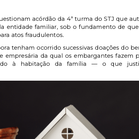
uestionam acórdão da 4ª turma do STJ que aut
da entidade familiar, sob o fundamento de qu
ara atos fraudulentos.
bora tenham ocorrido sucessivas doações do b
e empresária da qual os embargantes fazem 
nado à habitação da família — o que just