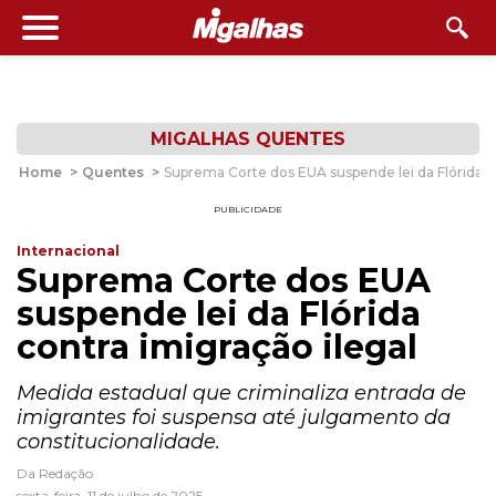
MIGALHAS QUENTES
Home
>
Quentes
>
Suprema Corte dos EUA suspende lei da Flórida co
PUBLICIDADE
Internacional
Suprema Corte dos EUA
suspende lei da Flórida
contra imigração ilegal
Medida estadual que criminaliza entrada de
imigrantes foi suspensa até julgamento da
constitucionalidade.
Da Redação
sexta-feira, 11 de julho de 2025