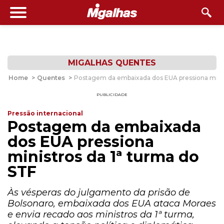
MIGALHAS QUENTES
Home
>
Quentes
>
Postagem da embaixada dos EUA pressiona minis
PUBLICIDADE
Pressão internacional
Postagem da embaixada
dos EUA pressiona
ministros da 1ª turma do
STF
Às vésperas do julgamento da prisão de
Bolsonaro, embaixada dos EUA ataca Moraes
e envia recado aos ministros da 1ª turma,