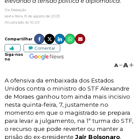
elevando a tensão política e diplomática.
Da Redação
sexta-feira, 8 de agosto de 2025
Atualizado às 10:20
Compartilhar
Comentar
Siga-nos
no
A
A
A ofensiva da embaixada dos Estados
Unidos contra o ministro do STF Alexandre
de Moraes ganhou tom ainda mais incisivo
nesta quinta-feira, 7, justamente no
momento em que o magistrado se prepara
para levar a julgamento, na 1ª turma do STF,
o recurso que pode reverter ou manter a
prisão do ex-presidente
Jair Bolsonaro
.