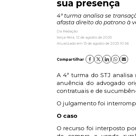
sua presença
4ª turma analisa se transaç
afasta direito do patrono à 
Da Redação
terça-feira, 12 de agosto de 2025
Atualizado em 13 de agosto de 2025 10:56
Compartilhar
A 4ª turma do STJ analisa 
anuência do advogado orig
contratuais e de sucumbênc
O julgamento foi interrompi
O caso
O recurso foi interposto p