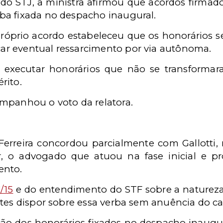
o STJ, a ministra afirmou que acordos firmado
ba fixada no despacho inaugural.
 próprio acordo estabeleceu que os honorários 
r eventual ressarcimento por via autônoma.
el executar honorários que não se transformar
rito.
mpanhou o voto da relatora.
 Ferreira concordou parcialmente com Gallott
r, o advogado que atuou na fase inicial e p
ento.
/15
e do entendimento do STF sobre a naturez
tes dispor sobre essa verba sem anuência do ca
ução dos honorários fixados no despacho inaugu