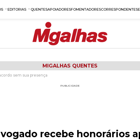
OS
EDITORIAS
QUENTES
APOIADORES
FOMENTADORES
CORRESPONDENTES
MIGALHAS QUENTES
 acordo sem sua presença
PUBLICIDADE
advogado recebe honorários 