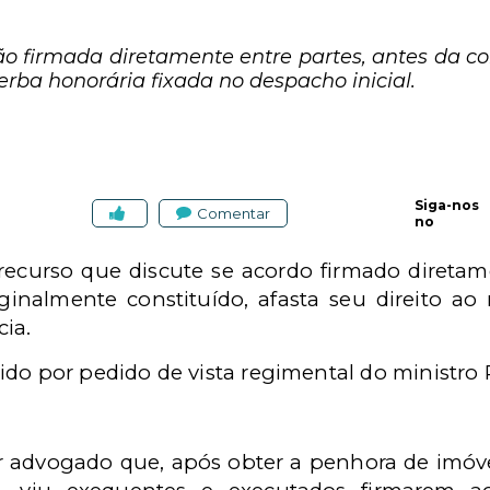
ão firmada diretamente entre partes, antes da 
verba honorária fixada no despacho inicial.
Siga-nos
Comentar
no
recurso que discute se acordo firmado diretam
inalmente constituído, afasta seu direito ao
ia.
do por pedido de vista regimental do ministro 
or advogado que, após obter a penhora de imó