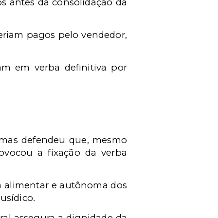
s antes da consolidação da
seriam pagos pelo vendedor,
am em verba definitiva por
i, mas defendeu que, mesmo
rovocou a fixação da verba
a alimentar e autônoma dos
usídico.
ral assegura a dignidade da