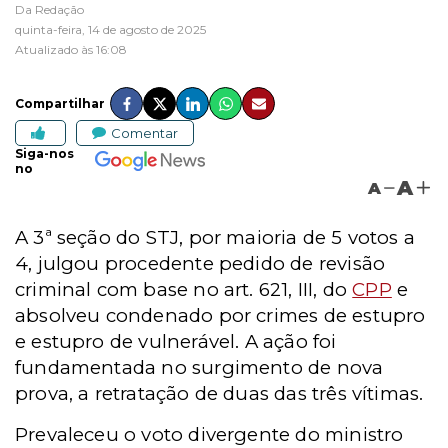
Da Redação
quinta-feira, 14 de agosto de 2025
Atualizado às 16:08
Compartilhar
Comentar
Siga-nos
no
A
A
A 3ª seção do STJ, por maioria de 5 votos a
4, julgou procedente pedido de revisão
criminal com base no art. 621, III, do
CPP
e
absolveu condenado por crimes de estupro
e estupro de vulnerável. A ação foi
fundamentada no surgimento de nova
prova, a retratação de duas das três vítimas.
Prevaleceu o voto divergente do ministro