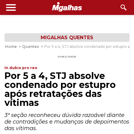
MIGALHAS QUENTES
Home
>
Quentes
>
Por 5 a 4, STJ absolve condenado por estupro apó
PUBLICIDADE
In dubio pro reo
Por 5 a 4, STJ absolve
condenado por estupro
após retratações das
vítimas
3ª seção reconheceu dúvida razoável diante
de contradições e mudanças de depoimentos
das vítimas.