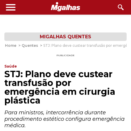
MIGALHAS QUENTES
Home
>
Quentes
>
STJ: Plano deve custear transfusão por emergênci
PUBLICIDADE
Saúde
STJ: Plano deve custear
transfusão por
emergência em cirurgia
plástica
Para ministros, intercorrência durante
procedimento estético configura emergência
médica.