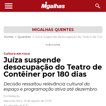
MIGALHAS QUENTES
Home
>
Quentes
>
Juíza suspende desocupação do Teatro de Contêi
PUBLICIDADE
Cultura em risco
Juíza suspende
desocupação do Teatro de
Contêiner por 180 dias
Decisão ressaltou relevância cultural do
espaço e programação ativa até dezembro.
Da Redação
segunda-feira, 25 de agosto de 2025
Atualizado às 11:10