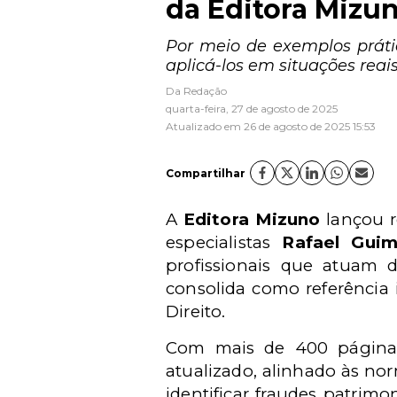
da Editora Mizu
Por meio de exemplos prátic
aplicá-los em situações reais
Da Redação
quarta-feira, 27 de agosto de 2025
Atualizado em 26 de agosto de 2025 15:53
Compartilhar
A
Editora Mizuno
lançou r
especialistas
Rafael Guim
profissionais que atuam d
consolida como referência 
Direito.
Com mais de 400 páginas 
atualizado, alinhado às nor
identificar fraudes patrim