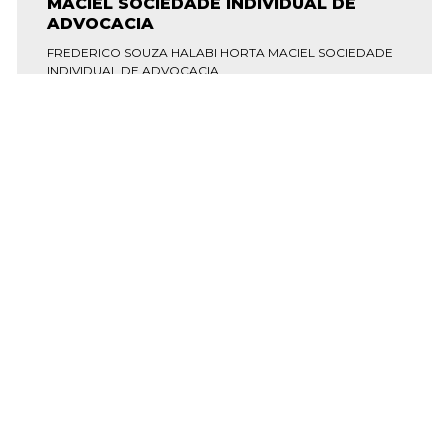
MACIEL SOCIEDADE INDIVIDUAL DE
ADVOCACIA
FREDERICO SOUZA HALABI HORTA MACIEL SOCIEDADE
INDIVIDUAL DE ADVOCACIA
SAIBA MAIS SOBRE O ESCRITÓRIO
ÇOS
ESPECIAIS
MI
mia
#covid19
Cen