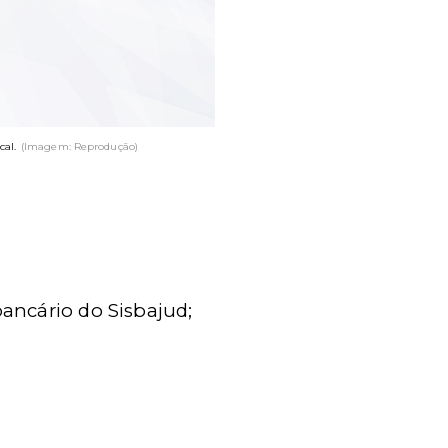
cal.
(Imagem: Reprodução)
ancário do Sisbajud;
.