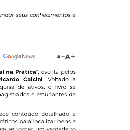
ofundar seus conhecimentos e
A
A
l na Prática
”, escrita pelos
icardo Calcini
. Voltado a
uisa de ativos, o livro se
magistrados e estudantes de
rece conteúdo detalhado e
áticos para localizar bens e
ara se tornar um verdadeiro