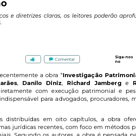
no
os e diretrizes claras, os leitores poderão apr
.
Siga-nos
Comentar
no
ecentemente a obra “
Investigação Patrimonia
arães
,
Danilo Diniz
,
Richard Jamberg
e
R
iretamente com execução patrimonial e pesq
indispensável para advogados, procuradores, 
distribuídas em oito capítulos, a obra ofe
mas jurídicas recentes, com foco em métodos pr
oniais. Segundo os autores, a obra é pensada p