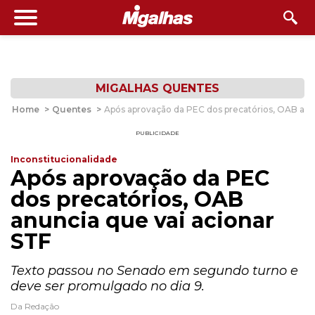
MIGALHAS QUENTES
Home
>
Quentes
>
Após aprovação da PEC dos precatórios, OAB anu
PUBLICIDADE
Inconstitucionalidade
Após aprovação da PEC
dos precatórios, OAB
anuncia que vai acionar
STF
Texto passou no Senado em segundo turno e
deve ser promulgado no dia 9.
Da Redação