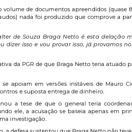
do volume de documentos apreendidos (quase 80
audos) nada foi produzido que comprove a part
ter de Souza Braga Netto é esta delação men
ou dizer isso e vou provar isso, já provamos 
tiva da PGR de que Braga Netto teria atuado 
 se apoiam em versões instáveis de Mauro Ci
contros e suposta entrega de dinheiro.
ou a tese de que o general teria coordenad
ndo ele, a acusação se baseia apenas em print
ma investigação.
ro, a defesa sustentou que Braga Netto não teve