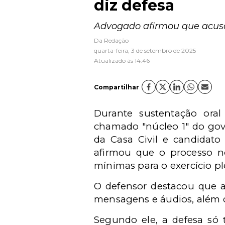
diz defesa
Advogado afirmou que acusa
Da Redação
quarta-feira, 3 de setembro de 2025
Atualizado às 14:46
Compartilhar
Durante sustentação ora
chamado "núcleo 1" do go
da Casa Civil e candidat
afirmou que o processo n
mínimas para o exercício pl
O defensor destacou que a
mensagens e áudios, além d
Segundo ele, a defesa só 