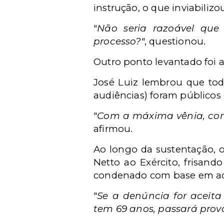
instrução, o que inviabiliz
"
Não seria razoável que
processo?
", questionou.
Outro ponto levantado foi 
José Luiz lembrou que todo
audiências) foram públicos
"
Com a máxima vênia, com 
afirmou.
Ao longo da sustentação, 
Netto ao Exército, frisand
condenado com base em acu
"
S
e a denúncia for aceita
tem 69 anos, passará prov