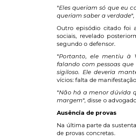
"
Eles queriam só que eu co
queriam saber a verdade
"
Outro episódio citado foi
sociais, revelado posteri
segundo o defensor.
"
Portanto, ele mentiu à 
falando com pessoas que 
sigiloso. Ele deveria mante
vícios: falta de manifestaçã
"
Não há a menor dúvida qu
margem
", disse o advogad
Ausência de provas
Na última parte da sustent
de provas concretas.