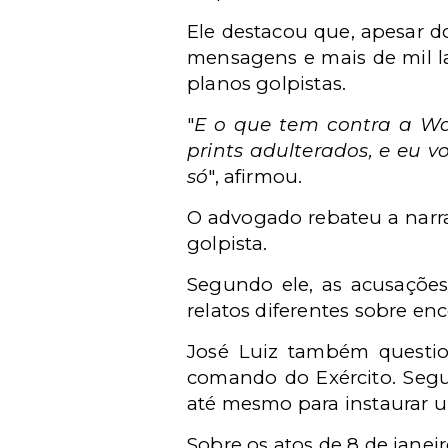
Ele destacou que, apesar 
mensagens e mais de mil l
planos golpistas.
"
E o que tem contra a Wal
prints adulterados, e eu v
só
", afirmou.
O advogado rebateu a narra
golpista.
Segundo ele, as acusações
relatos diferentes sobre en
José Luiz também question
comando do Exército. Segu
até mesmo para instaurar u
Sobre os atos de 8 de janei