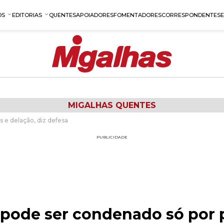
OS
EDITORIAS
QUENTES
APOIADORES
FOMENTADORES
CORRESPONDENTES
MIGALHAS QUENTES
 e delação, diz defesa
PUBLICIDADE
pode ser condenado só por p