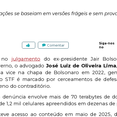
ções se baseiam em versões frágeis e sem prova
Siga-nos
Comentar
no
l no
julgamento
do ex-presidente Jair Bols
verno, o advogado
José Luiz de Oliveira Lima
o a vice na chapa de Bolsonaro em 2022, ge
o STF é marcado por cerceamentos de defesa
eno do contraditório.
 denúncia envolve mais de 70 terabytes de 
e 1,2 mil celulares apreendidos em dezenas de 
teve acesso ao conteúdo em maio de 2025, do