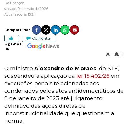
Da Redação
sábado, 9 de maio de 2026
Atualizado às 15:24
Compartilhar
Comentar
Siga-nos
no
A
A
O ministro
Alexandre de Moraes
, do STF,
suspendeu a aplicação da
lei 15.402/26
em
execuções penais relacionadas aos
condenados pelos atos antidemocráticos de
8 de janeiro de 2023 até julgamento
definitivo das ações diretas de
inconstitucionalidade que questionam a
norma.