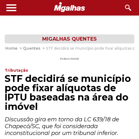
MIGALHAS QUENTES
Home
>
Quentes
>
STF decidirá se município pode fixar alíquotas d
PUBLICIDADE
Tributação
STF decidirá se município
pode fixar alíquotas de
IPTU baseadas na área do
imóvel
Discussão gira em torno da LC 639/18 de
Chapecó/SC, que foi considerada
inconstitucional por um tribunal inferior.