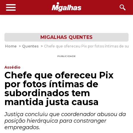
MIGALHAS QUENTES
Home
>
Quentes
>
Chefe que ofereceu Pix por fotos íntimas de sub
PUBLICIDADE
Assédio
Chefe que ofereceu Pix
por fotos íntimas de
subordinados tem
mantida justa causa
Justiça concluiu que coordenador abusou da
posição hierárquica para constranger
empregados.