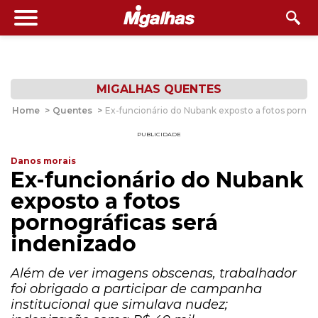
MIGALHAS QUENTES
Home
>
Quentes
>
Ex-funcionário do Nubank exposto a fotos pornog
PUBLICIDADE
Danos morais
Ex-funcionário do Nubank
exposto a fotos
pornográficas será
indenizado
Além de ver imagens obscenas, trabalhador
foi obrigado a participar de campanha
institucional que simulava nudez;