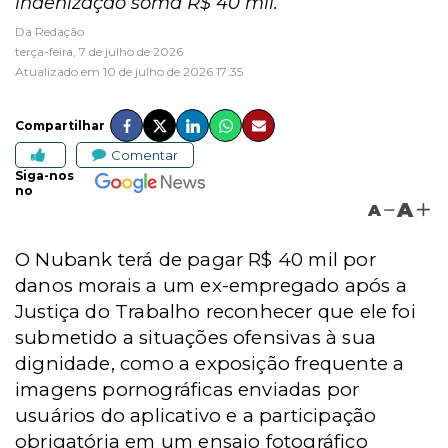
indenização soma R$ 40 mil.
Da Redação
terça-feira, 7 de julho de 2026
Atualizado em 10 de julho de 2026 17:35
Compartilhar
Comentar
Siga-nos
no
A
A
O Nubank terá de pagar R$ 40 mil por
danos morais a um ex-empregado após a
Justiça do Trabalho reconhecer que ele foi
submetido a situações ofensivas à sua
dignidade, como a exposição frequente a
imagens pornográficas enviadas por
usuários do aplicativo e a participação
obrigatória em um ensaio fotográfico