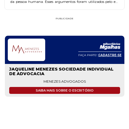
da pessoa humana. Esses argumentos foram utilizados pelo ex-
procurador-geral da República Claudio Fonteles em ADIn 3510
ajuizada com o propósito de impedir essa linha de estudo
científico.
PUBLICIDADE
FAÇA PARTE!
CADASTRE-SE
ANDRIA ARAUJO SOCIEDADE INDIVIDUAL DE
ADVOCACIA
@andriaadv
ANDRIA ARAUJO SOCIEDADE INDIVIDUAL DE ADVOCACIA
SAIBA MAIS SOBRE O ESCRITÓRIO