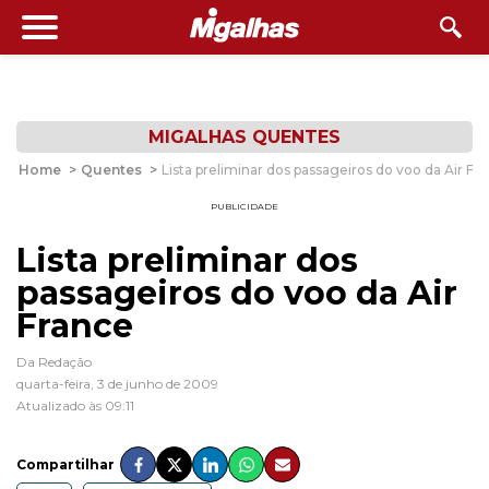
MIGALHAS QUENTES
Home
>
Quentes
>
Lista preliminar dos passageiros do voo da Air Fr
PUBLICIDADE
Lista preliminar dos
passageiros do voo da Air
France
Da Redação
quarta-feira, 3 de junho de 2009
Atualizado às 09:11
Compartilhar