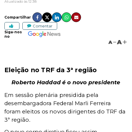
Atualizado às 12:38
Compartilhar
Comentar
Siga-nos
no
A
A
a
Eleição no TRF da 3
região
Roberto Haddad é o novo presidente
Em sessão plenária presidida pela
desembargadora Federal Marli Ferreira
foram eleitos os novos dirigentes do TRF da
3ª região.
O novo corpo diretivo ficou assim