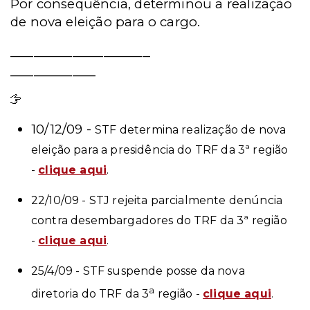
Por consequência, determinou a realização
de nova eleição para o cargo.
__________________
___________
Leia mais
10/12/09 -
STF determina realização de nova
eleição para a presidência do TRF da 3ª região
-
clique aqui
.
22/10/09 - STJ rejeita parcialmente denúncia
contra desembargadores do TRF da 3ª região
-
clique aqui
.
25/4/09 - STF suspende posse da nova
a
diretoria do TRF da 3
região -
clique aqui
.