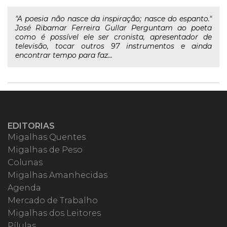
"A poesia não nasce da inspiração; nasce do espanto."
José Ribamar Ferreira Gullar Perguntam ao poeta
como é possível ele ser cronista, apresentador de
televisão, tocar outros 97 instrumentos e ainda
encontrar tempo para faz...
EDITORIAS
Migalhas Quentes
Migalhas de Peso
Colunas
Migalhas Amanhecidas
Agenda
Mercado de Trabalho
Migalhas dos Leitores
Pílulas