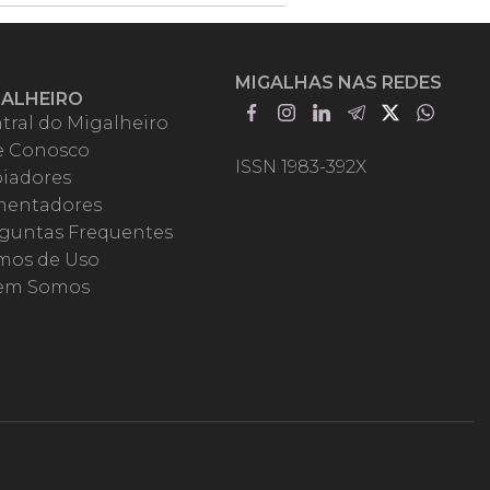
MIGALHAS NAS REDES
GALHEIRO
tral do Migalheiro
e Conosco
ISSN 1983-392X
iadores
entadores
guntas Frequentes
mos de Uso
em Somos