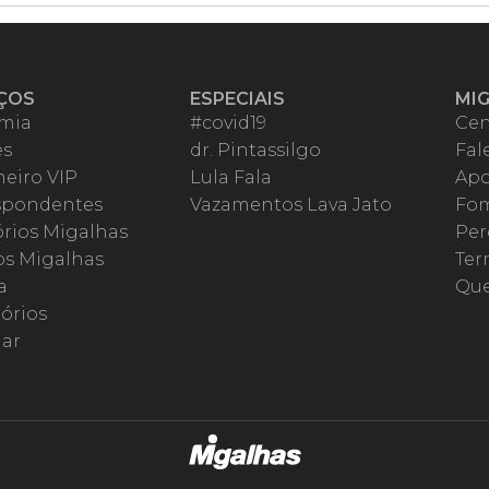
ÇOS
ESPECIAIS
MI
mia
#covid19
Cen
es
dr. Pintassilgo
Fal
eiro VIP
Lula Fala
Apo
spondentes
Vazamentos Lava Jato
Fom
órios Migalhas
Per
os Migalhas
Ter
a
Qu
órios
ar