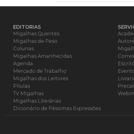
EDITORIAS
SERVI
Migalhas Quentes
Acade
Migalhas de Peso
Autor
Colunas
Migalh
Migalhas Amanhecidas
Corre
Agenda
Escrit
Mercado de Trabalho
Event
Migalhas dos Leitores
Livrari
Pílulas
Precat
TV Migalhas
Webin
Migalhas Literárias
Dicionário de Péssimas Expressões