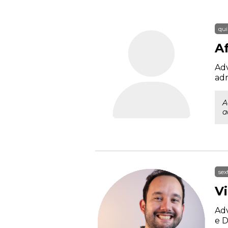
qui
A
Adv
adm
A
a
sex
V
Adv
e D