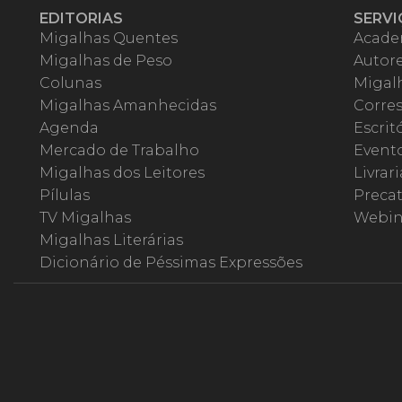
EDITORIAS
SERVI
Migalhas Quentes
Acade
Migalhas de Peso
Autor
Colunas
Migalh
Migalhas Amanhecidas
Corre
Agenda
Escrit
Mercado de Trabalho
Event
Migalhas dos Leitores
Livrari
Pílulas
Precat
TV Migalhas
Webin
Migalhas Literárias
Dicionário de Péssimas Expressões