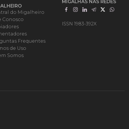
MIGALHAS NAS REDES
GALHEIRO
tral do Migalheiro
e Conosco
ISSN 1983-392X
iadores
entadores
guntas Frequentes
mos de Uso
em Somos