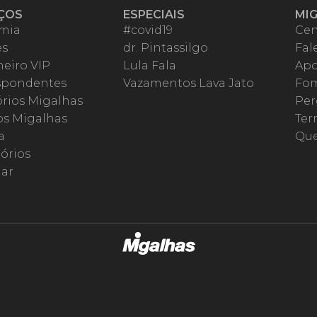
ÇOS
ESPECIAIS
MI
mia
#covid19
Cen
es
dr. Pintassilgo
Fal
eiro VIP
Lula Fala
Apo
spondentes
Vazamentos Lava Jato
Fom
órios Migalhas
Per
os Migalhas
Ter
a
Qu
órios
ar