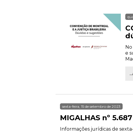
qua
C
d
No 
e s
Mac
...
sexta-feira, 15 de setembro de 2023
MIGALHAS nº 5.687
Informações jurídicas de sexta-