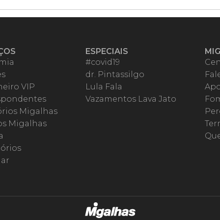
ÇOS
ESPECIAIS
MI
mia
#covid19
Cen
es
dr. Pintassilgo
Fal
eiro VIP
Lula Fala
Apo
spondentes
Vazamentos Lava Jato
Fom
órios Migalhas
Per
os Migalhas
Ter
a
Qu
órios
ar