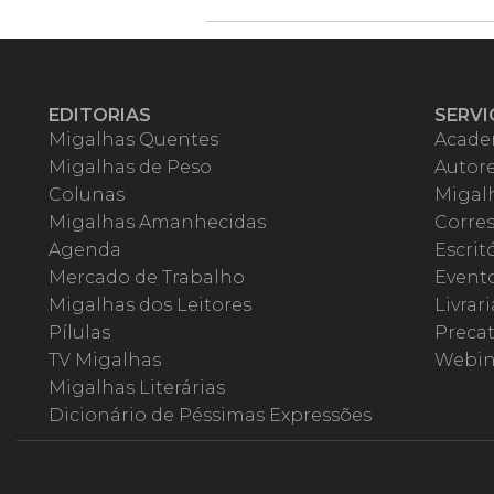
EDITORIAS
SERVI
Migalhas Quentes
Acade
Migalhas de Peso
Autor
Colunas
Migalh
Migalhas Amanhecidas
Corre
Agenda
Escrit
Mercado de Trabalho
Event
Migalhas dos Leitores
Livrari
Pílulas
Precat
TV Migalhas
Webin
Migalhas Literárias
Dicionário de Péssimas Expressões