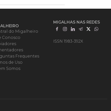
MIGALHAS NAS REDES
GALHEIRO
tral do Migalheiro
e Conosco
ISSN 1983-392X
iadores
entadores
guntas Frequentes
mos de Uso
em Somos