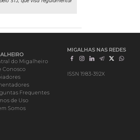
pelo STJ, que visa regulamentar
MIGALHAS NAS REDES
GALHEIRO
tral do Migalheiro
e Conosco
ISSN 1983-392X
iadores
entadores
guntas Frequentes
mos de Uso
em Somos