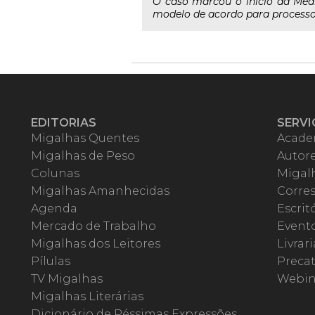
O caso marcou o início da Medi
modelo de acordo para processo
EDITORIAS
SERVI
Migalhas Quentes
Acade
Migalhas de Peso
Autor
Colunas
Migalh
Migalhas Amanhecidas
Corre
Agenda
Escrit
Mercado de Trabalho
Event
Migalhas dos Leitores
Livrari
Pílulas
Precat
TV Migalhas
Webin
Migalhas Literárias
Dicionário de Péssimas Expressões