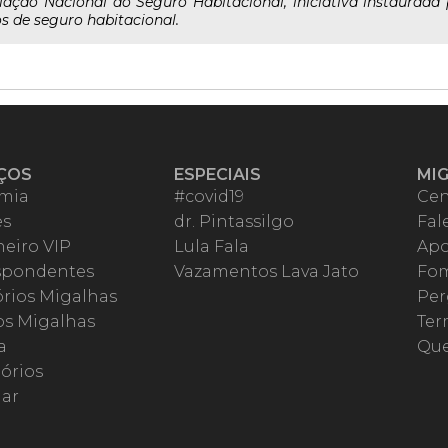
ação Nacional do Seguro Habitacional, iniciativa instaurada 
s de seguro habitacional.
ÇOS
ESPECIAIS
MI
mia
#covid19
Cen
es
dr. Pintassilgo
Fal
eiro VIP
Lula Fala
Apo
spondentes
Vazamentos Lava Jato
Fom
órios Migalhas
Per
os Migalhas
Ter
a
Qu
órios
ar