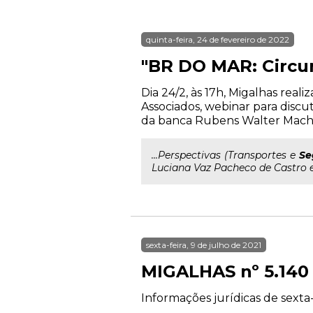
quinta-feira, 24 de fevereiro de 2022
"BR DO MAR: Circun
Dia 24/2, às 17h, Migalhas rea
Associados, webinar para discu
da banca Rubens Walter Macha
...Perspectivas (Transportes e
Se
Luciana Vaz Pacheco de Castro 
sexta-feira, 9 de julho de 2021
MIGALHAS nº 5.140
Informações jurídicas de sexta-