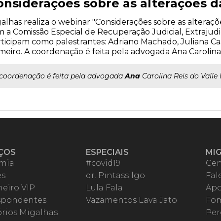
nsiderações sobre as alterações da 
alhas realiza o webinar "Considerações sobre as alterações
 a Comissão Especial de Recuperação Judicial, Extrajudi
ticipam como palestrantes: Adriano Machado, Juliana Ca
eiro. A coordenação é feita pela advogada Ana Carolina 
..coordenação é feita pela advogada
Ana
Carolina Reis do Valle 
ÇOS
ESPECIAIS
MI
mia
#covid19
Cen
es
dr. Pintassilgo
Fal
eiro VIP
Lula Fala
Apo
spondentes
Vazamentos Lava Jato
Fom
órios Migalhas
Per