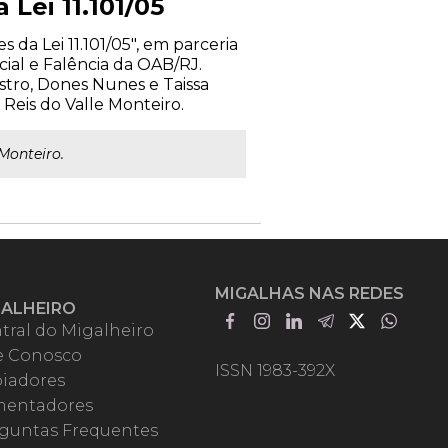
Lei 11.101/05
 da Lei 11.101/05", em parceria
cial e Falência da OAB/RJ.
stro, Dones Nunes e Taissa
Reis do Valle Monteiro.
Monteiro.
MIGALHAS NAS REDES
GALHEIRO
tral do Migalheiro
e Conosco
ISSN 1983-392X
iadores
entadores
guntas Frequentes