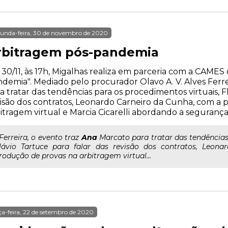
unda-feira, 30 de novembro de 2020
rbitragem pós-pandemia
 30/11, às 17h, Migalhas realiza em parceria com a CAMES
demia". Mediado pelo procurador Olavo A. V. Alves Ferre
a tratar das tendências para os procedimentos virtuais, F
isão dos contratos, Leonardo Carneiro da Cunha, com a
itragem virtual e Marcia Cicarelli abordando a seguranç
..Ferreira, o evento traz
Ana
Marcato para tratar das tendências
lávio Tartuce para falar das revisão dos contratos, Leon
rodução de provas na arbitragem virtual...
ça-feira, 22 de setembro de 2020