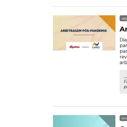
seg
A
Dia
pan
par
rev
arb
.
F
p
ter