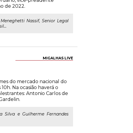
iordano, vice-presidente
no de 2022.
Meneghetti Nassif, Senior Legal
l...
MIGALHAS LIVE
omes do mercado nacional do
 10h. Na ocasião haverá o
estrantes: Antonio Carlos de
Gardelin.
da Silva e Guilherme Fernandes