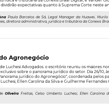
jurídica e tributária da Conexis Brasil Digital, e Vander G
e dividirão expectativas quanto à Suprema Corte neste a
Ana
Paula Barcelos de Sá, Legal Manager da Huawei, Murilo 
 diretora administrativa, jurídica e tributária da Conexis Brasi
 do Agronegócio
e Luchesi Advogados. o escritório reuniu os maiores n
lusivo sobre o panorama jurídico do setor. Dia 26/10, às
Panorama jurídico do Agronegócio", coordenada pelos pal
o Luchesi, Ellen Carolina da Silva e Guilherme Fernandes 
 de
Oliveira
Freitas, Celso Umberto Luchesi, Ellen Carolina 