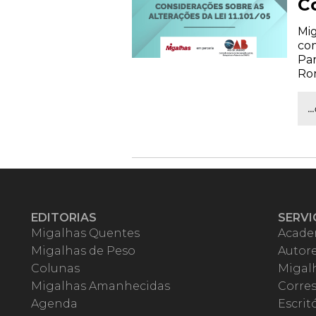
Co
Mig
com
Par
Rom
.
EDITORIAS
SERVI
Migalhas Quentes
Acade
Migalhas de Peso
Autor
Colunas
Migalh
Migalhas Amanhecidas
Corre
Agenda
Escrit