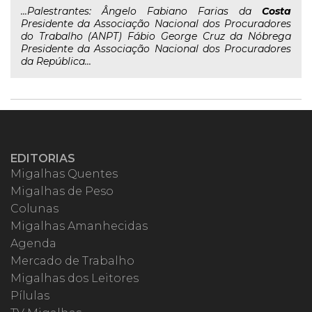
...Palestrantes: Ângelo Fabiano Farias da
Costa
Presidente da Associação Nacional dos Procuradores
do Trabalho (ANPT) Fábio George Cruz da Nóbrega
Presidente da Associação Nacional dos Procuradores
da República...
EDITORIAS
Migalhas Quentes
Migalhas de Peso
Colunas
Migalhas Amanhecidas
Agenda
Mercado de Trabalho
Migalhas dos Leitores
Pílulas