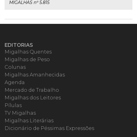
MIGALHAS nº 5.815
EDITORIAS
Migalhas Quentes
Migalhas de Peso
Colunas
Migalhas Amanhecidas
Agenda
Mercado de Trabalho
Migalhas dos Leitores
Pílulas
TV Migalhas
Migalhas Literárias
Dicionário de Péssimas Expressões