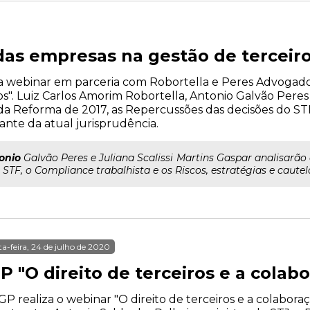
as empresas na gestão de terceir
liza webinar em parceria com Robortella e Peres Advogad
". Luiz Carlos Amorim Robortella, Antonio Galvão Peres e
da Reforma de 2017, as Repercussões das decisões do STF
iante da atual jurisprudência.
onio
Galvão Peres e Juliana Scalissi Martins Gaspar analisarão
STF, o Compliance trabalhista e os Riscos, estratégias e cautela
ta-feira, 24 de julho de 2020
P "O direito de terceiros e a cola
GP realiza o webinar "O direito de terceiros e a colabor