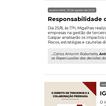
quarta-feira, 25 de agosto de 2021
Responsabilidade d
Dia 25/8, às 17h, Migalhas rea
empresas na gestão de terceiros
Gaspar analisarão os Impactos 
Riscos, estratégias e cautelas d
...Carlos Amorim Robortella,
Ant
as Repercussões das decisões do 
sex
IG
O I