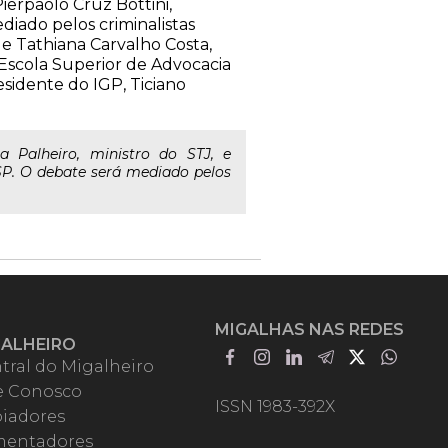
ierpaolo Cruz Bottini,
diado pelos criminalistas
 e Tathiana Carvalho Costa,
Escola Superior de Advocacia
sidente do IGP, Ticiano
 Palheiro, ministro do STJ, e
USP. O debate será mediado pelos
MIGALHAS NAS REDES
GALHEIRO
tral do Migalheiro
e Conosco
ISSN 1983-392X
iadores
entadores