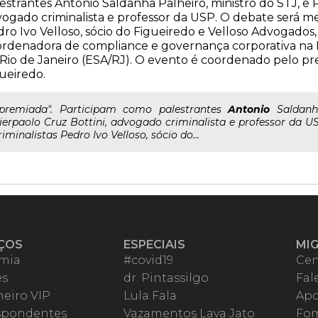
estrantes Antonio Saldanha Palheiro, ministro do STJ, e P
ogado criminalista e professor da USP. O debate será me
ro Ivo Velloso, sócio do Figueiredo e Velloso Advogados,
rdenadora de compliance e governança corporativa na 
Rio de Janeiro (ESA/RJ). O evento é coordenado pelo pre
ueiredo.
..premiada". Participam como palestrantes
Antonio
Saldanha
ierpaolo Cruz Bottini, advogado criminalista e professor da 
riminalistas Pedro Ivo Velloso, sócio do...
ÇOS
ESPECIAIS
MI
mia
#covid19
Cen
es
dr. Pintassilgo
Fal
eiro VIP
Lula Fala
Apo
spondentes
Vazamentos Lava Jato
Fom