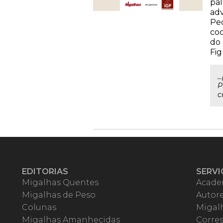
pal
adv
Ped
coo
do 
Fig
.
P
c
EDITORIAS
SERVI
Migalhas Quentes
Acade
Migalhas de Peso
Autor
Colunas
Migalh
Migalhas Amanhecidas
Corre