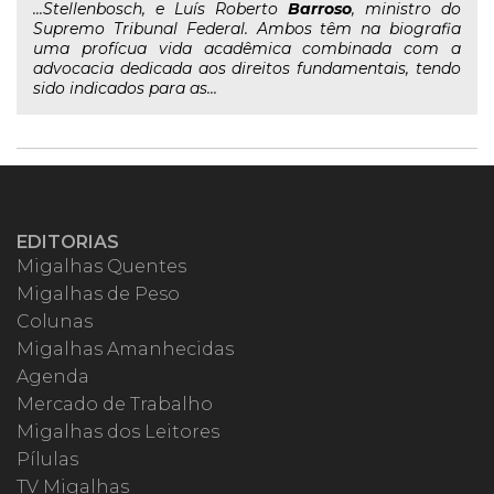
...Stellenbosch, e Luís Roberto
Barroso
, ministro do
Supremo Tribunal Federal. Ambos têm na biografia
uma profícua vida acadêmica combinada com a
advocacia dedicada aos direitos fundamentais, tendo
sido indicados para as...
EDITORIAS
Migalhas Quentes
Migalhas de Peso
Colunas
Migalhas Amanhecidas
Agenda
Mercado de Trabalho
Migalhas dos Leitores
Pílulas
TV Migalhas