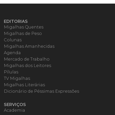
EDITORIAS
Migalhas Quentes
Migalhas de Peso
Colunas
Migalhas Amanhecidas
Agenda
Mercado de Trabalho
Migalhas dos Leitores
Pílulas
TV Migalhas
Migalhas Literárias
Dicionário de Péssimas Expressões
SERVIÇOS
Academia