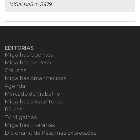
MIGALHAS nº 5.979
EDITORIAS
Migalhas Quentes
Migalhas de Peso
Colunas
Migalhas Amanhecidas
Agenda
Mercado de Trabalho
Migalhas dos Leitores
Pílulas
TV Migalhas
Migalhas Literárias
Dicionário de Péssimas Expressões