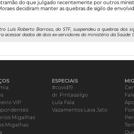
ontramão do que julgado recentemente por outros minist
raes decidiram manter as quebras de sigilo de envolvid
stro Luís Roberto Barroso, do STF, suspendeu a quebras dos s
a acessar dados de dois ex-servidores do ministério da Saúde: C
ÇOS
ESPECIAIS
MI
mia
#covid19
Cen
es
dr. Pintassilgo
Fal
eiro VIP
Lula Fala
Apo
spondentes
Vazamentos Lava Jato
Fom
órios Migalhas
Per
os Migalhas
Ter
a
Qu