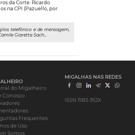
ros da Corte. Ricardo
os na CPI (Pazuello, por
igilos telefônico e de mensagem,
amile Giaretta Sach...
MIGALHAS NAS REDES
GALHEIRO
tral do Migalheiro
e Conosco
ISSN 1983-392X
iadores
entadores
guntas Frequentes
mos de Uso
em Somos