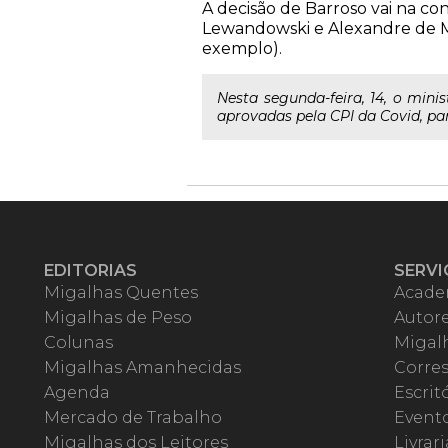
A decisão de Barroso vai na c
Lewandowski e Alexandre de Mo
exemplo).
Nesta segunda-feira, 14, o mini
aprovadas pela CPI da Covid, par
EDITORIAS
SERVI
Migalhas Quentes
Acade
Migalhas de Peso
Autor
Colunas
Migalh
Migalhas Amanhecidas
Corre
Agenda
Escrit
Mercado de Trabalho
Event
Migalhas dos Leitores
Livrari