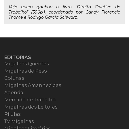
Veja quem ganhou o livro "Direito Coletivo do
Trabalho" (390p.), coordenado por Candy Florencio
Thome e Rodrigo Garcia Schwarz.
EDITORIAS
Migalhas Quentes
Migalhas de Peso
Colunas
Migalhas Amanhecidas
Agenda
Mercado de Trabalho
Migalhas dos Leitores
Pílulas
TV Migalhas
Migalhas Literárias