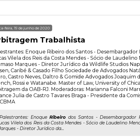
ta-feira, 19 de junho de 2020
rbitragem Trabalhista
estrantes: Enoque Ribeiro dos Santos - Desembargador 
as Vilela dos Reis da Costa Mendes - Sócio de Laudeli
maso Marques - Diretor Jurídico da Wildlife Studios Nap
sen, Caribé & Casado Filho Sociedade de Advogados Natál
ro, Castro Neves, Daltro & Gomide Advogados Joaquim d
nch, Rossi e Watanabe. Master of Law, University of Chi
itragem da OAB-RJ. Moderadoras: Marianna Falconi Marra 
ance Julia de Castro Tavares Braga - Presidente da Comi
 CBMA
..Palestrantes: Enoque
Ribeiro
dos Santos - Desembargador F
ucas Vilela dos Reis da Costa Mendes - Sócio de Laudelino M
arques - Diretor Jurídico da...