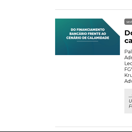
sex
D
c
Pal
Adr
Leo
FGV
Kru
Adv
.
U
F