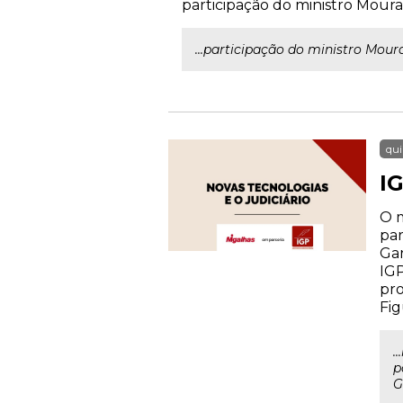
participação do ministro Moura
...participação do ministro Mou
qui
IG
O m
par
Gar
IGP
pro
Fig
.
p
G