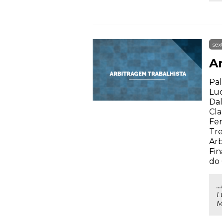
sex
A
Pal
Luc
Dal
Cla
Fer
Tre
Arb
Fin
do
.
L
M