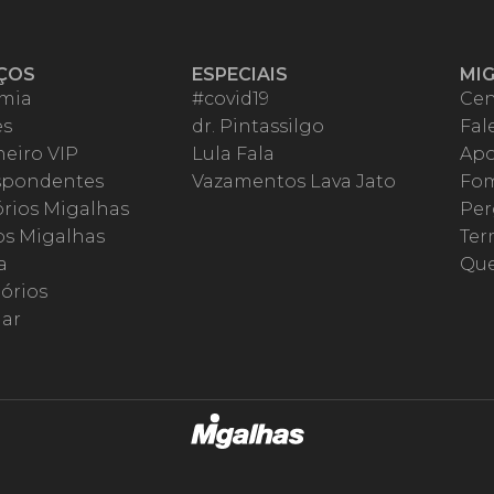
ÇOS
ESPECIAIS
MI
mia
#covid19
Cen
es
dr. Pintassilgo
Fal
eiro VIP
Lula Fala
Apo
spondentes
Vazamentos Lava Jato
Fom
órios Migalhas
Per
os Migalhas
Ter
a
Qu
órios
ar