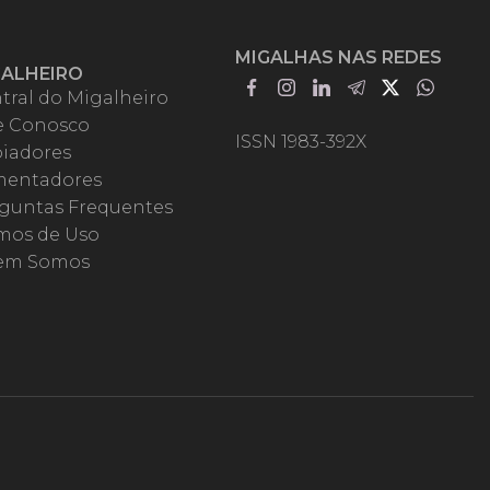
MIGALHAS NAS REDES
GALHEIRO
tral do Migalheiro
e Conosco
ISSN 1983-392X
iadores
entadores
guntas Frequentes
mos de Uso
em Somos