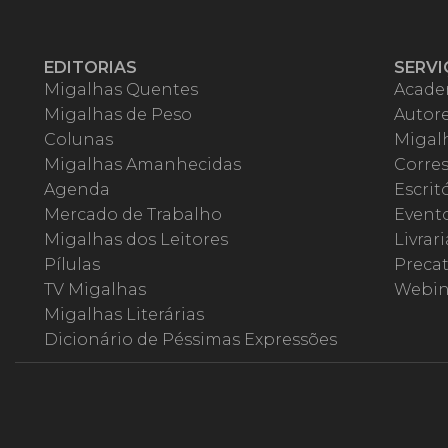
EDITORIAS
SERVI
Migalhas Quentes
Acade
Migalhas de Peso
Autor
Colunas
Migalh
Migalhas Amanhecidas
Corre
Agenda
Escrit
Mercado de Trabalho
Event
Migalhas dos Leitores
Livrari
Pílulas
Precat
TV Migalhas
Webin
Migalhas Literárias
Dicionário de Péssimas Expressões