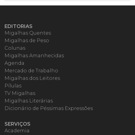
EDITORIAS
Migalhas Quentes
Migalhas de Peso
Colunas
Migalhas Amanhecidas
Agenda
Mercado de Trabalho
Migalhas dos Leitores
Pílulas
TV Migalhas
Migalhas Literárias
Dicionário de Péssimas Expressões
SERVIÇOS
Academia