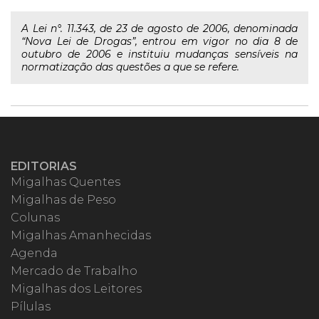
A Lei n°. 11.343, de 23 de agosto de 2006, denominada
“Nova Lei de Drogas”, entrou em vigor no dia 8 de
outubro de 2006 e instituiu mudanças sensíveis na
normatização das questões a que se refere.
EDITORIAS
Migalhas Quentes
Migalhas de Peso
Colunas
Migalhas Amanhecidas
Agenda
Mercado de Trabalho
Migalhas dos Leitores
Pílulas