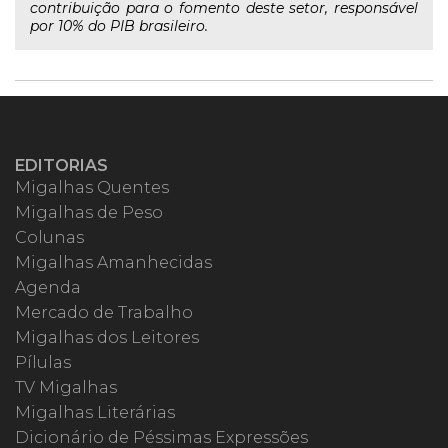
contribuição para o fomento deste setor, responsável
por 10% do PIB brasileiro.
EDITORIAS
Migalhas Quentes
Migalhas de Peso
Colunas
Migalhas Amanhecidas
Agenda
Mercado de Trabalho
Migalhas dos Leitores
Pílulas
TV Migalhas
Migalhas Literárias
Dicionário de Péssimas Expressões