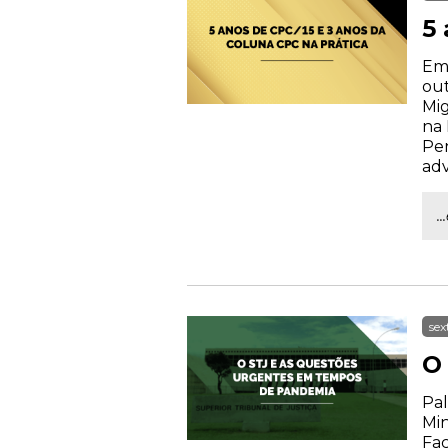
5
Em 
out
Mig
na 
Pen
ad
.
sex
O
Pal
Min
Fac