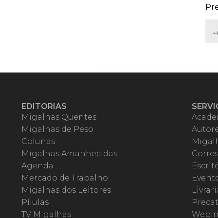
Pr
.
EDITORIAS
SERVI
Migalhas Quentes
Acade
Migalhas de Peso
Autor
Colunas
Migalh
Migalhas Amanhecidas
Corre
Agenda
Escrit
Mercado de Trabalho
Event
Migalhas dos Leitores
Livrari
Pílulas
Precat
TV Migalhas
Webin