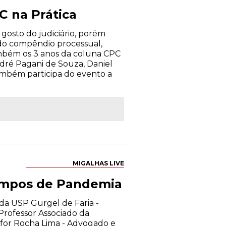
C na Prática
 gosto do judiciário, porém
 do compêndio processual,
ambém os 3 anos da coluna CPC
ndré Pagani de Souza, Daniel
ambém participa do evento a
MIGALHAS LIVE
empos de Pandemia
 da USP Gurgel de Faria -
Professor Associado da
sfor Rocha Lima - Advogado e