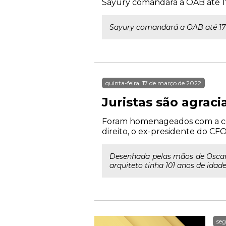
Sayury comandará a OAB até 17
Sayury comandará a OAB até 17 
quinta-feira, 17 de março de 2022
Juristas são agrac
Foram homenageados com a co
direito, o ex-presidente do CF
Desenhada pelas mãos de Oscar 
arquiteto tinha 101 anos de idade
seg