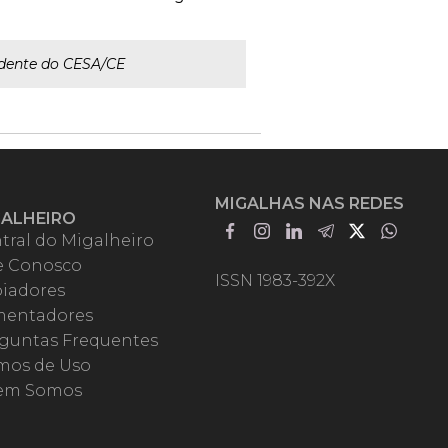
dente do CESA/CE
MIGALHAS NAS REDES
GALHEIRO
tral do Migalheiro
e Conosco
ISSN 1983-392X
iadores
entadores
guntas Frequentes
mos de Uso
em Somos