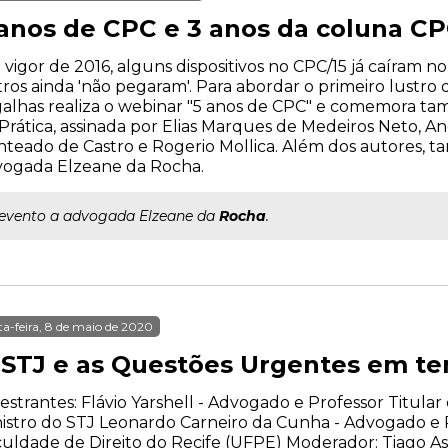
 anos de CPC e 3 anos da coluna CP
vigor de 2016, alguns dispositivos no CPC/15 já caíram no
ros ainda 'não pegaram'. Para abordar o primeiro lustro
alhas realiza o webinar "5 anos de CPC" e comemora t
Prática, assinada por Elias Marques de Medeiros Neto, A
teado de Castro e Rogerio Mollica. Além dos autores, t
vogada Elzeane da Rocha.
..evento a advogada Elzeane da
Rocha
.
ta-feira, 8 de maio de 2020
 STJ e as Questões Urgentes em t
estrantes: Flávio Yarshell - Advogado e Professor Titular
istro do STJ Leonardo Carneiro da Cunha - Advogado e 
uldade de Direito do Recife (UFPE) Moderador: Tiago A