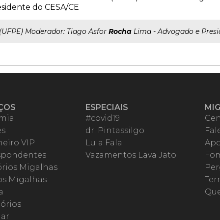
esidente do CESA/CE
..(UFPE) Moderador: Tiago Asfor
Rocha
Lima - Advogado e Presi
ÇOS
ESPECIAIS
MI
mia
#covid19
Cen
es
dr. Pintassilgo
Fal
eiro VIP
Lula Fala
Apo
spondentes
Vazamentos Lava Jato
Fom
órios Migalhas
Per
os Migalhas
Ter
a
Qu
órios
ar