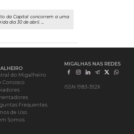
eito da Capital concorrem a uma
 dia 30 de abril. ...
MIGALHAS NAS REDES
GALHEIRO
tral do Migalheiro
e Conosco
ISSN 1983-392X
iadores
entadores
guntas Frequentes
mos de Uso
em Somos