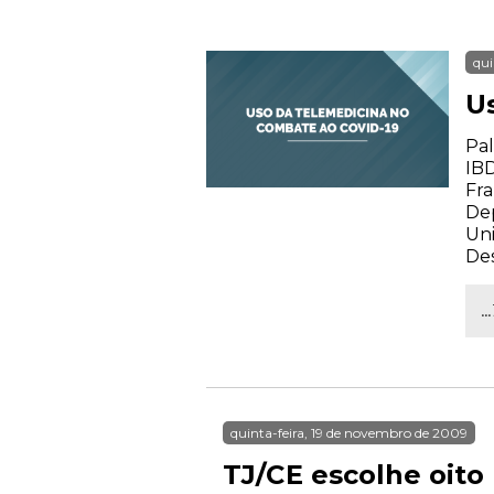
qui
U
Pal
IBD
Fra
De
Uni
Des
.
quinta-feira, 19 de novembro de 2009
TJ/CE escolhe oit