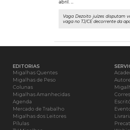
abril. ...
Vaga Dezoito juízes disputam v
vaga no TJ/CE decorrente da apo
EDITORIAS
SERVI
Migalhas Quentes
Acade
Migalhas de Peso
Autor
Colunas
Migalh
Migalhas Amanhecidas
Corre
Agenda
Escrit
Mercado de Trabalho
Event
Migalhas dos Leitores
Livrari
Pílulas
Precat