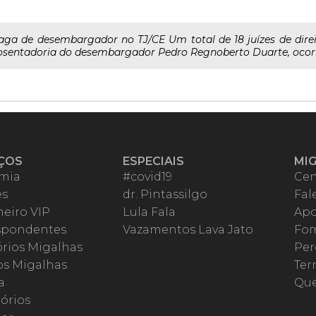
aga de desembargador no TJ/CE Um total de 18 juízes de dir
sentadoria do desembargador Pedro Regnoberto Duarte, ocorrida
ÇOS
ESPECIAIS
MI
mia
#covid19
Cen
es
dr. Pintassilgo
Fal
eiro VIP
Lula Fala
Apo
spondentes
Vazamentos Lava Jato
Fom
órios Migalhas
Per
os Migalhas
Ter
a
Qu
órios