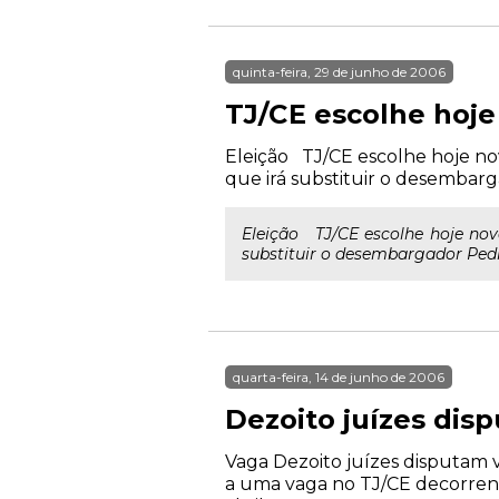
quinta-feira, 29 de junho de 2006
TJ/CE escolhe hoj
Eleição TJ/CE escolhe hoje nov
que irá substituir o desembar
Eleição TJ/CE escolhe hoje nov
substituir o desembargador Pedr
quarta-feira, 14 de junho de 2006
Dezoito juízes di
Vaga Dezoito juízes disputam 
a uma vaga no TJ/CE decorren