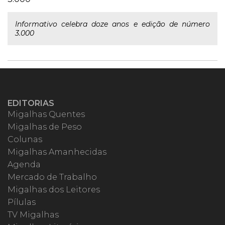
Informativo celebra doze anos e edição de número
3.000
EDITORIAS
Migalhas Quentes
Migalhas de Peso
Colunas
Migalhas Amanhecidas
Agenda
Mercado de Trabalho
Migalhas dos Leitores
Pílulas
TV Migalhas