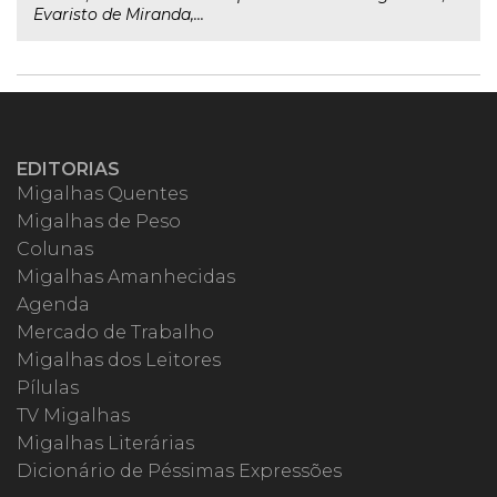
Evaristo de Miranda,...
EDITORIAS
Migalhas Quentes
Migalhas de Peso
Colunas
Migalhas Amanhecidas
Agenda
Mercado de Trabalho
Migalhas dos Leitores
Pílulas
TV Migalhas
Migalhas Literárias
Dicionário de Péssimas Expressões