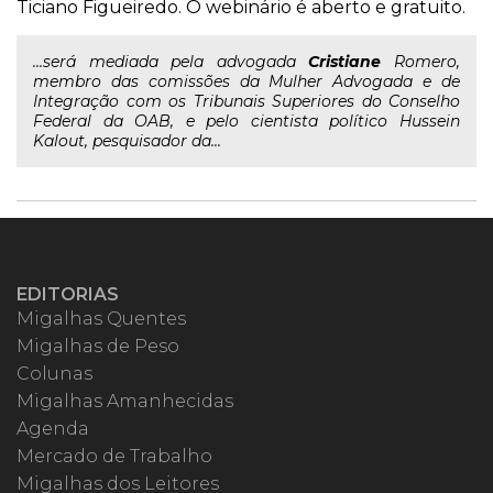
Ticiano Figueiredo. O webinário é aberto e gratuito.
...será mediada pela advogada
Cristiane
Romero,
membro das comissões da Mulher Advogada e de
Integração com os Tribunais Superiores do Conselho
Federal da OAB, e pelo cientista político Hussein
Kalout, pesquisador da...
EDITORIAS
Migalhas Quentes
Migalhas de Peso
Colunas
Migalhas Amanhecidas
Agenda
Mercado de Trabalho
Migalhas dos Leitores