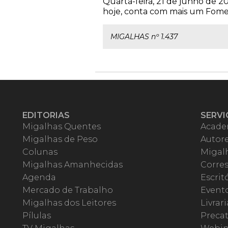
Quarta-feira, 21 de junho de 20
hoje, conta com mais um Foment
MIGALHAS nº 1.437
EDITORIAS
SERVI
Migalhas Quentes
Acade
Migalhas de Peso
Autor
Colunas
Migalh
Migalhas Amanhecidas
Corre
Agenda
Escrit
Mercado de Trabalho
Event
Migalhas dos Leitores
Livrari
Pílulas
Precat