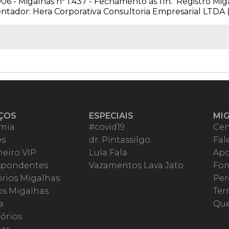
06 - Migalhas nº 1.437 - Fechamento às 11h. Registro Mig
ador: Hera Corporativa Consultoria Empresarial LTDA (Cl
ÇOS
ESPECIAIS
MI
mia
#covid19
Cen
es
dr. Pintassilgo
Fal
eiro VIP
Lula Fala
Apo
spondentes
Vazamentos Lava Jato
Fom
órios Migalhas
Per
os Migalhas
Ter
a
Qu
órios