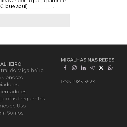
alhas anuncia que, a partir de
ique aqui) __________...
MIGALHAS NAS REDES
GALHEIRO
tral do Migalheiro
e Conosco
ISSN 1983-392X
iadores
entadores
guntas Frequentes
mos de Uso
em Somos