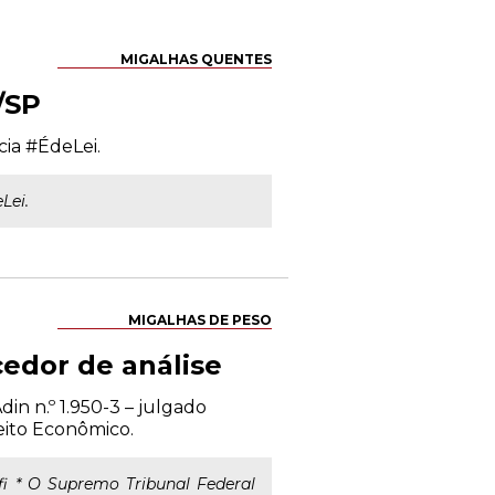
MIGALHAS QUENTES
/SP
ia #ÉdeLei.
Lei.
MIGALHAS DE PESO
edor de análise
in n.º 1.950-3 – julgado
eito Econômico.
i * O Supremo Tribunal Federal