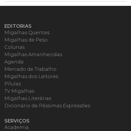
EDITORIAS
Migalhas Quentes
Migalhas de Peso
Colunas
Migalhas Amanhecidas
Agenda
Mercado de Trabalho
Migalhas dos Leitores
Pílulas
TV Migalhas
Migalhas Literárias
Dicionário de Péssimas Expressões
SERVIÇOS
Academia