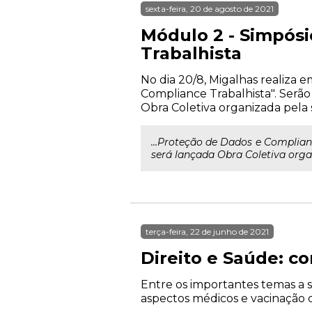
sexta-feira, 20 de agosto de 2021
Módulo 2 - Simpósi
Trabalhista
No dia 20/8, Migalhas realiza 
Compliance Trabalhista". Serão
Obra Coletiva organizada pela s
...Proteção de Dados e Complia
será lançada Obra Coletiva organ
terça-feira, 22 de junho de 2021
Direito e Saúde: c
Entre os importantes temas a s
aspectos médicos e vacinação co