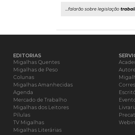
...falarão sobre legislação
trabal
EDITORIAS
SERVI
Migalhas Quentes
Acade
Migalhas de Peso
Autor
Colunas
Migalh
Migalhas Amanhecidas
Corre
Agenda
Escrit
Mercado de Trabalho
Event
Migalhas dos Leitores
Livrari
Pílulas
Precat
TV Migalhas
Webin
Migalhas Literárias