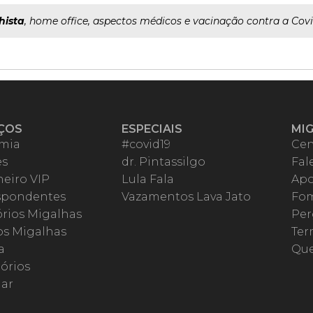
hista
, home office, aspectos médicos e vacinação contra a Covid-
ÇOS
ESPECIAIS
MI
mia
#covid19
Cen
es
dr. Pintassilgo
Fal
eiro VIP
Lula Fala
Apo
spondentes
Vazamentos Lava Jato
Fom
órios Migalhas
Per
os Migalhas
Ter
a
Qu
órios
ar