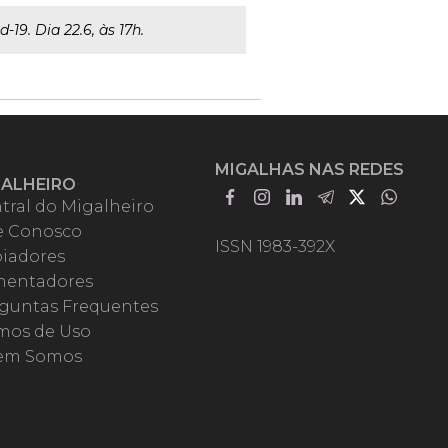
19. Dia 22.6, às 17h.
MIGALHAS NAS REDES
GALHEIRO
tral do Migalheiro
e Conosco
ISSN 1983-392X
iadores
entadores
guntas Frequentes
mos de Uso
em Somos