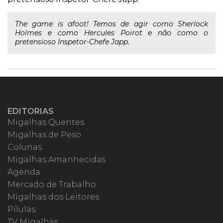
The game is afoot! Temos de agir como Sherlock
Holmes e como Hercules Poirot e não como o
pretensioso Inspetor-Chefe Japp.
EDITORIAS
Migalhas Quentes
Migalhas de Peso
Colunas
Migalhas Amanhecidas
Agenda
Mercado de Trabalho
Migalhas dos Leitores
Pílulas
TV Migalhas