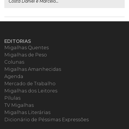
Costa Daniel e Marcelo...
EDITORIAS
Migalhas Quentes
Migalhas de Peso
Colunas
Migalhas Amanhecidas
Agenda
Mercado de Trabalho
Migalhas dos Leitores
Pílulas
TV Migalhas
Migalhas Literárias
Dicionário de Péssimas Expressões